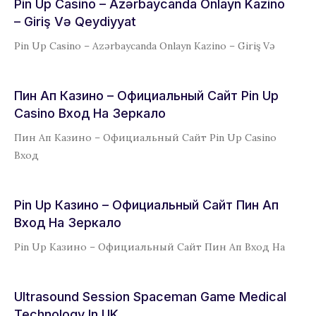
Pin Up Casino – Azərbaycanda Onlayn Kazino
– Giriş Və Qeydiyyat
Pin Up Casino – Azərbaycanda Onlayn Kazino – Giriş Və
Пин Ап Казино – Официальный Сайт Pin Up
Casino Вход На Зеркало
Пин Ап Казино – Официальный Сайт Pin Up Casino
Вход
Pin Up Казино – Официальный Сайт Пин Ап
Вход На Зеркало
Pin Up Казино – Официальный Сайт Пин Ап Вход На
Ultrasound Session Spaceman Game Medical
Technology In UK