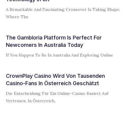
A Remarkable And Fascinating Crossover Is Taking Shape,
Where The
The Gambloria Platform Is Perfect For
Newcomers In Australia Today
If You Happen To Be In Australia And Exploring Online
CrownPlay Casino Wird Von Tausenden
Casino-Fans In Österreich Geschätzt
Die Entscheidung Für Ein Online-Casino Basiert Auf
Vertrauen. In Österreich,